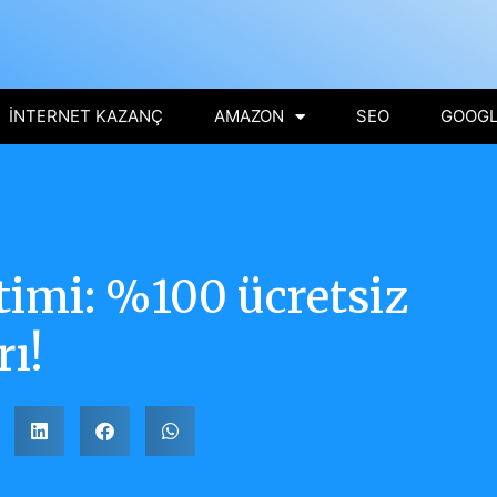
İNTERNET KAZANÇ
AMAZON
SEO
GOOGL
timi: %100 ücretsiz
rı!