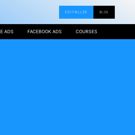
EĞİTİMLLER
BLOG
E ADS
FACEBOOK ADS
COURSES