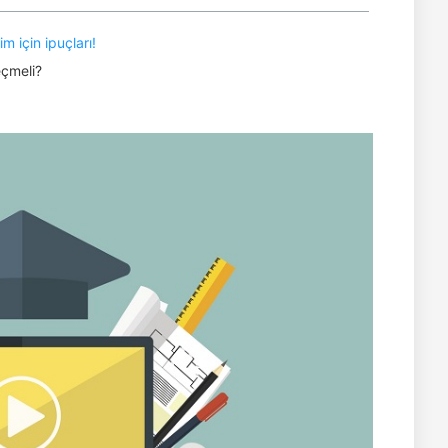
m için ipuçları!
eçmeli?