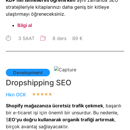
KDP’nin temellerini öğrenirken
aynı zamanda SEO
stratejileriyle kitaplarınızı daha geniş bir kitleye
ulaştırmayı öğreneceksiniz.
Bilgi al
3 SAAT
8 ders
89 €
Development
Dropshipping SEO
Hkn OCK
★
★
★
★
★
Shopify mağazanıza ücretsiz trafik çekmek
, başarılı
bir e-ticaret işi için önemli bir unsurdur. Bu nedenle,
S
EO’yu doğru kullanarak organik trafiği artırmak
,
birçok avantaj sağlayacaktır.