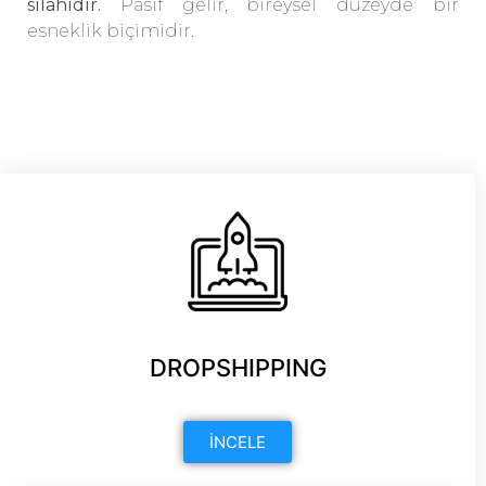
silahıdır.
Pasif gelir, bireysel düzeyde bir
esneklik biçimidir.
DROPSHIPPING
İNCELE