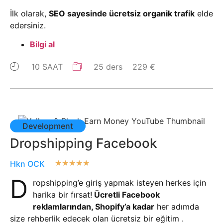
İlk olarak,
SEO sayesinde ücretsiz organik trafik
elde
edersiniz.
Bilgi al
10 SAAT
25 ders
229 €
Development
Dropshipping Facebook
Hkn OCK
★
★
★
★
★
D
ropshipping’e giriş yapmak isteyen herkes için
harika bir fırsat!
Ücretli Facebook
reklamlarından, Shopify’a kadar
her adımda
size rehberlik edecek olan ücretsiz bir eğitim .