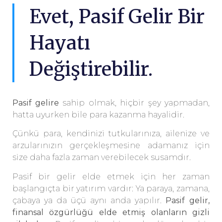
Evet, Pasif Gelir Bir
Hayatı
Değiştirebilir.
Pasif gelire
sahip olmak, hiçbir şey yapmadan,
hatta uyurken bile para kazanma hayalidir.
Çünkü para, kendinizi tutkularınıza, ailenize ve
arzularınızın gerçekleşmesine adamanız için
size daha fazla zaman verebilecek susamdır.
Pasif bir gelir elde etmek için her zaman
başlangıçta bir yatırım vardır: Ya paraya, zamana,
çabaya ya da üçü aynı anda yapılır.
Pasif gelir,
finansal özgürlüğü elde etmiş olanların gizli