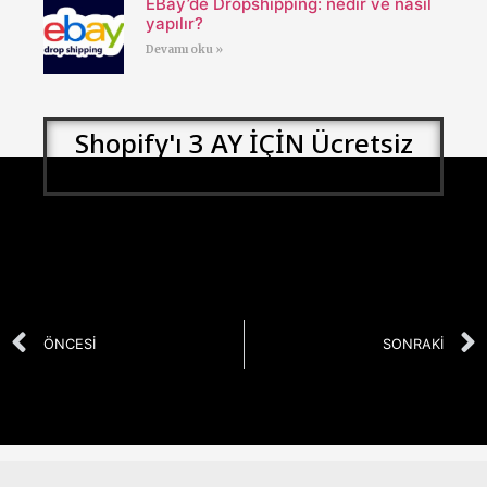
EBay’de Dropshipping: nedir ve nasıl
yapılır?
Devamı oku »
Shopify'ı 3 AY İÇİN Ücretsiz
Deneyin
ÖNCESI
SONRAKI