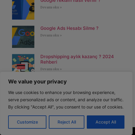
Google reklam nasıl verilir ?
Devamı oku »
Google Ads Hesabı Silme ?
Devamı oku »
Dropshipping aylık kazanç ? 2024
Rehberi
Devamı oku »
We value your privacy
EBay’de Dropshipping: nedir ve nasıl
yapılır?
We use cookies to enhance your browsing experience,
Devamı oku »
serve personalized ads or content, and analyze our traffic.
By clicking "Accept All", you consent to our use of cookies.
Shopify'ı 3 AY İÇİN Ücretsiz
Customize
Reject All
Accept All
Deneyin