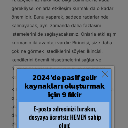
gerekliyse, onlarla etkileşim kurmak da o kadar
önemlidir. Bunu yaparak, sadece radarlarında
kalmayacak, aynı zamanda daha fazlasını
istemelerini de sağlayacaksınız. Onlarla etkileşim
kurmanın iki avantajı vardır: Birincisi, size daha
çok ne görmek istediklerini söyler. İkincisi,
kendilerini önemli hissetmelerini sağlar ve
markanıza kişisel bir dokunuş ve samimiyet
katar.
Kitlenizle etkileşim kurarken içeriğiniz hakkında
olumsuz yorumlar veya geri bildirimler
alabileceğinizi bilmek de önemlidir. Ve sorun
değil! Sadece hazırlıklı olun ve aldığınız tüm
eleştirilerden öğrenin.