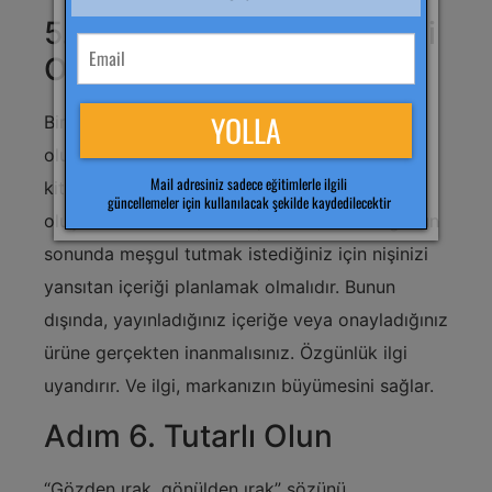
5. Adım: Bir İçerik Stratejisi
Oluşturun ve Özgün Olun
Bir etkileyici olarak büyümek için
oluşturacağınız içeriği planlamalı ve hedef
kitlenizle paylaşmalısınız. Sağlam bir strateji
oluşturun. Bunun bir kısmı, hedef kitlenizi günün
sonunda meşgul tutmak istediğiniz için nişinizi
yansıtan içeriği planlamak olmalıdır. Bunun
dışında, yayınladığınız içeriğe veya onayladığınız
ürüne gerçekten inanmalısınız. Özgünlük ilgi
uyandırır. Ve ilgi, markanızın büyümesini sağlar.
Adım 6. Tutarlı Olun
“Gözden ırak, gönülden ırak” sözünü