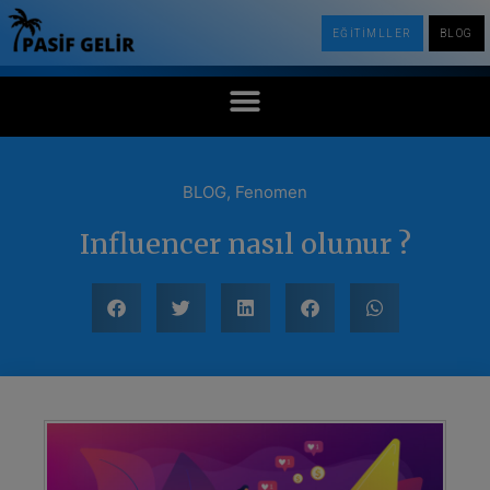
EĞİTİMLLER
BLOG
BLOG
,
Fenomen
Influencer nasıl olunur ?