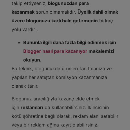
takip ettiyseniz,
blogunuzdan para
kazanmak
sorun olmamalıdır.
Üyelik dahil olmak
üzere blogunuzu karlı hale getirmenin
birkaç
yolu vardır .
Bununla ilgili daha fazla bilgi edinmek için
Blogger nasıl para kazanıyor
makalemizi
okuyun.
Bu teknik, blogunuzda ürünleri tanıtmanıza ve
yapılan her satıştan komisyon kazanmanıza
olanak tanır.
Blogunuz aracılığıyla kazanç elde etmek
için
reklamları
da kullanabilirsiniz. İkincisinin
kötü şöhretine bağlı olarak, reklam alanı satabilir
veya bir reklam ağına kayıt olabilirsiniz.