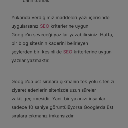
canlı tutmak
Yukarıda verdiğimiz maddeleri yazı içerisinde
uygularsanız
SEO
kriterlerine uygun
Google’ın seveceği yazılar yazabilirsiniz. Hatta,
bir blog sitesinin kaderini belirleyen
şeylerden biri kesinlikle
SEO
kriterlerine uygun
yazılar yazmaktır.
Google’da üst sıralara çıkmanın tek yolu sitenizi
ziyaret edenlerin sitenizde uzun süreler
vakit geçirmesidir. Yani, bir yazınızı insanlar
sadece 10 saniye görüntülüyorsa Google’da üst
sıralara çıkmanız imkansızdır.