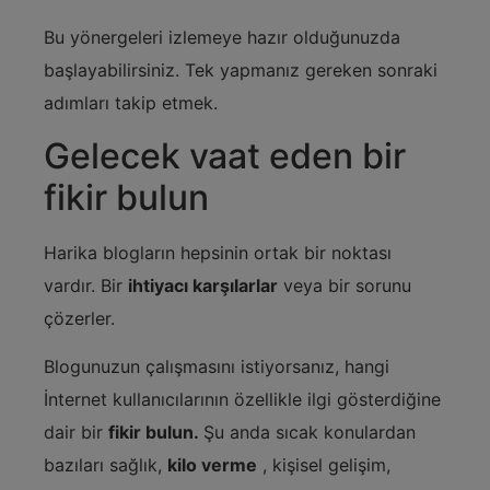
Bu yönergeleri izlemeye hazır olduğunuzda
başlayabilirsiniz. Tek yapmanız gereken sonraki
adımları takip etmek.
Gelecek vaat eden bir
fikir bulun
Harika blogların hepsinin ortak bir noktası
vardır. Bir
ihtiyacı karşılarlar
veya bir sorunu
çözerler.
Blogunuzun çalışmasını istiyorsanız, hangi
İnternet kullanıcılarının özellikle ilgi gösterdiğine
dair bir
fikir bulun.
Şu anda sıcak konulardan
bazıları sağlık,
kilo verme
, kişisel gelişim,