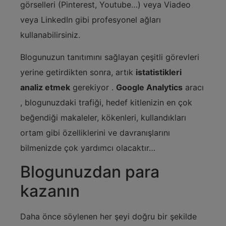
görselleri (Pinterest, Youtube…) veya Viadeo
veya LinkedIn gibi profesyonel ağları
kullanabilirsiniz.
Blogunuzun tanıtımını sağlayan çeşitli görevleri
yerine getirdikten sonra, artık
istatistikleri
analiz etmek
gerekiyor .
Google Analytics
aracı
, blogunuzdaki trafiği, hedef kitlenizin en çok
beğendiği makaleler, kökenleri, kullandıkları
ortam gibi özelliklerini ve davranışlarını
bilmenizde çok yardımcı olacaktır…
Blogunuzdan para
kazanın
Daha önce söylenen her şeyi doğru bir şekilde