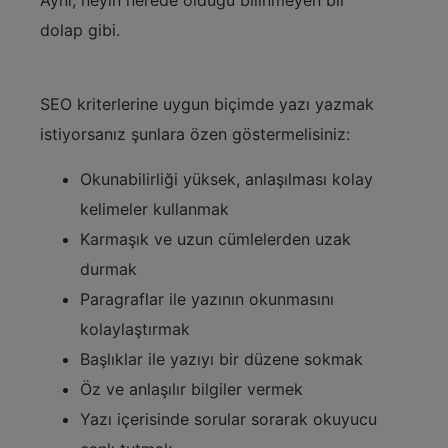
Aynı, neyin nerede olduğu bilinmeyen bir
dolap gibi.
SEO kriterlerine uygun biçimde yazı yazmak
istiyorsanız şunlara özen göstermelisiniz:
Okunabilirliği yüksek, anlaşılması kolay
kelimeler kullanmak
Karmaşık ve uzun cümlelerden uzak
durmak
Paragraflar ile yazının okunmasını
kolaylaştırmak
Başlıklar ile yazıyı bir düzene sokmak
Öz ve anlaşılır bilgiler vermek
Yazı içerisinde sorular sorarak okuyucu