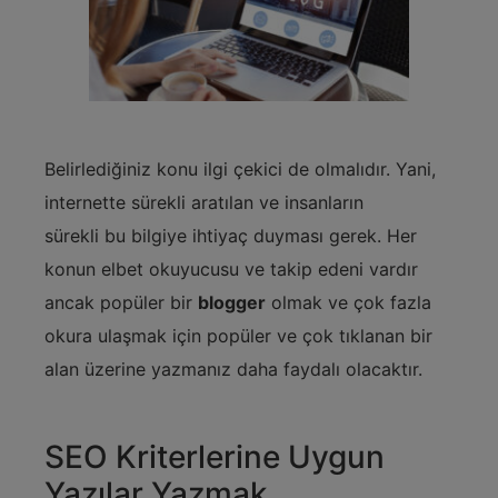
Belirlediğiniz konu ilgi çekici de olmalıdır. Yani,
internette sürekli aratılan ve insanların
sürekli bu bilgiye ihtiyaç duyması gerek. Her
konun elbet okuyucusu ve takip edeni vardır
ancak popüler bir
blogger
olmak ve çok fazla
okura ulaşmak için popüler ve çok tıklanan bir
alan üzerine yazmanız daha faydalı olacaktır.
SEO Kriterlerine Uygun
Yazılar Yazmak