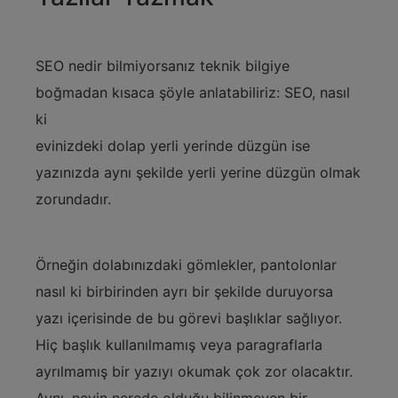
SEO nedir bilmiyorsanız teknik bilgiye
boğmadan kısaca şöyle anlatabiliriz: SEO, nasıl
ki
evinizdeki dolap yerli yerinde düzgün ise
yazınızda aynı şekilde yerli yerine düzgün olmak
zorundadır.
Örneğin dolabınızdaki gömlekler, pantolonlar
nasıl ki birbirinden ayrı bir şekilde duruyorsa
yazı içerisinde de bu görevi başlıklar sağlıyor.
Hiç başlık kullanılmamış veya paragraflarla
ayrılmamış bir yazıyı okumak çok zor olacaktır.