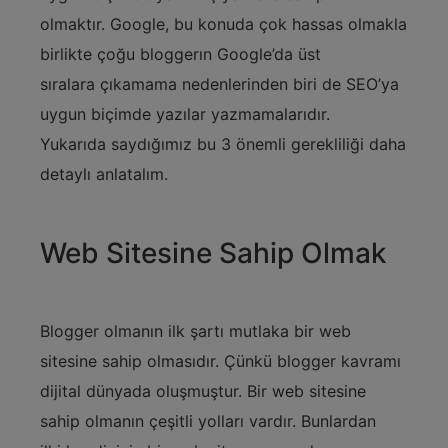
olmaktır. Google, bu konuda çok hassas olmakla
birlikte çoğu bloggerın Google’da üst
sıralara çıkamama nedenlerinden biri de SEO’ya
uygun biçimde yazılar yazmamalarıdır.
Yukarıda saydığımız bu 3 önemli gerekliliği daha
detaylı anlatalım.
Web Sitesine Sahip Olmak
Blogger olmanın ilk şartı mutlaka bir web
sitesine sahip olmasıdır. Çünkü blogger kavramı
dijital dünyada oluşmuştur. Bir web sitesine
sahip olmanın çeşitli yolları vardır. Bunlardan