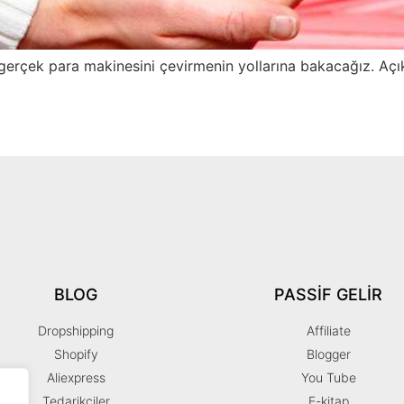
e gerçek para makinesini çevirmenin yollarına bakacağız. Açı
BLOG
PASSIF GELIR
Dropshipping
Affiliate
Shopify
Blogger
Aliexpress
You Tube
Tedarikciler
E-kitap