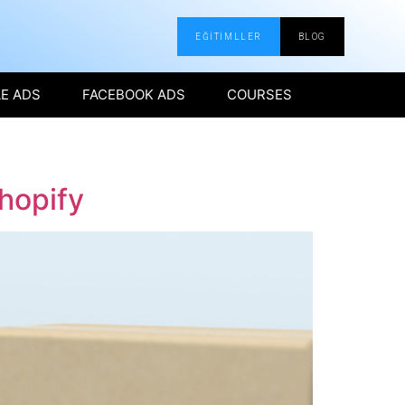
EĞİTİMLLER
BLOG
E ADS
FACEBOOK ADS
COURSES
hopify