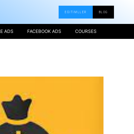
EĞİTİMLLER
BLOG
E ADS
FACEBOOK ADS
COURSES