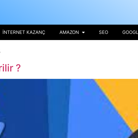
İNTERNET KAZANÇ
AMAZON
SEO
GOOGL
s
lir ?