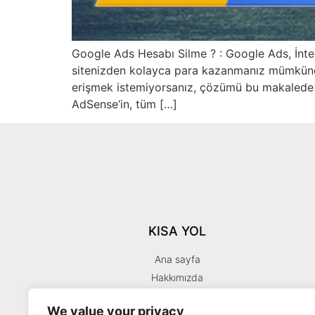
Google Ads Hesabı Silme ? : Google Ads, İntern
sitenizden kolayca para kazanmanız mümkündür
erişmek istemiyorsanız, çözümü bu makalede bu
AdSense‘in, tüm […]
KISA YOL
Ana sayfa
Hakkımızda
İletişim
We value your privacy
Dropshipping