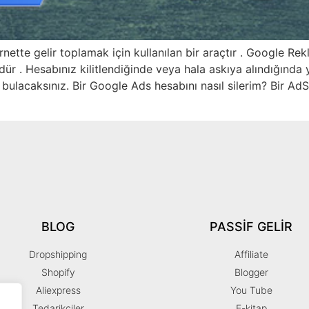
ette gelir toplamak için kullanılan bir araçtır . Google Rekl
 . Hesabınız kilitlendiğinde veya hala askıya alındığında 
lacaksınız. Bir Google Ads hesabını nasıl silerim? Bir AdSe
BLOG
PASSIF GELIR
Dropshipping
Affiliate
Shopify
Blogger
Aliexpress
You Tube
Tedarikciler
E-kitap