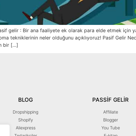
 Pasif gelir : Bir ana faaliyete ek olarak para elde etmek için
ma tekniklerinin neler olduğunu açıklıyoruz! Pasif Gelir Nedi
n bir […]
BLOG
PASSIF GELIR
Dropshipping
Affiliate
Shopify
Blogger
Aliexpress
You Tube
Tedarikciler
E-kitap