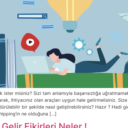
ister misiniz? Sizi tam anlamıyla başarısızlığa uğratmamak 
olarak, ihtiyacınız olan araçları uygun hale getirmelisiniz. S
dürülebilir bir şekilde nasıl geliştirebilirsiniz? Hazır ? Had
hipping’in ne olduğuna […]
Gelir Fikirleri Neler !