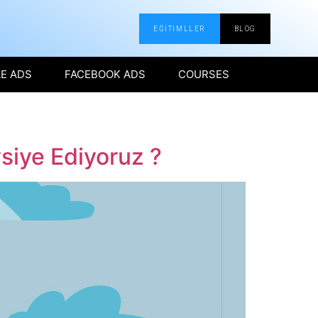
EĞİTİMLLER
BLOG
E ADS
FACEBOOK ADS
COURSES
siye Ediyoruz ?